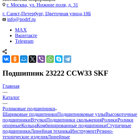
г. Москва, ул. Нижние поля, д. 31
г. Санкт-Петербург, Цветочная улица,18Б
info@podrf.ru
MAX
Вконтакте
Telegram
Подшипник 23222 CCW33 SKF
Главная
—
Каталог
—
Роликовые подшипники
Шариковые подшипники
Подшипниковые узлы
Высокоточные
подшипники
Втулки
Подшипники скольжения
Ролики
Ролики
опорные
Кольца
Комбинированные подшипники
Ступичные
подшипники
Линейная техника
Инструмент
Резино-
технические изделия
Линейные