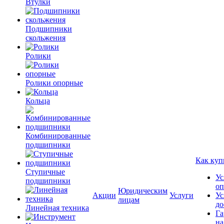
Втулки
Подшипники
скольжения
Ролики
Ролики опорные
Кольца
Комбинированные
подшипники
Как куп
Ступичные
Ус
подшипники
оп
Юридическим
Акции
Услуги
Ус
лицам
до
Линейная техника
Га
на