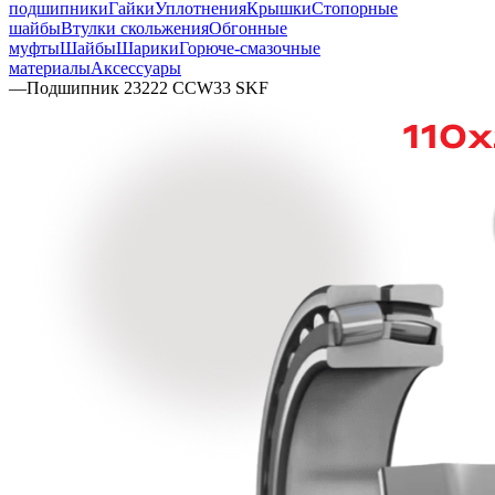
подшипники
Гайки
Уплотнения
Крышки
Стопорные
шайбы
Втулки скольжения
Обгонные
муфты
Шайбы
Шарики
Горюче-смазочные
материалы
Аксессуары
—
Подшипник 23222 CCW33 SKF