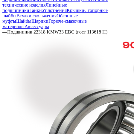
технические изделия
Линейные
подшипники
Гайки
Уплотнения
Крышки
Стопорные
шайбы
Втулки скольжения
Обгонные
муфты
Шайбы
Шарики
Горюче-смазочные
материалы
Аксессуары
—
Подшипник 22318 KMW33 EBC (гост 113618 Н)