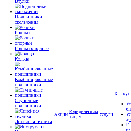
Втулки
Подшипники
скольжения
Ролики
Ролики опорные
Кольца
Комбинированные
подшипники
Как куп
Ступичные
Ус
подшипники
оп
Юридическим
Акции
Услуги
Ус
лицам
до
Линейная техника
Га
на