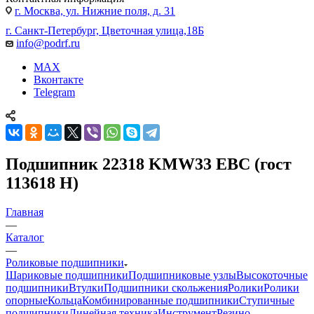
г. Москва, ул. Нижние поля, д. 31
г. Санкт-Петербург, Цветочная улица,18Б
info@podrf.ru
MAX
Вконтакте
Telegram
Подшипник 22318 KMW33 EBC (гост
113618 Н)
Главная
—
Каталог
—
Роликовые подшипники
Шариковые подшипники
Подшипниковые узлы
Высокоточные
подшипники
Втулки
Подшипники скольжения
Ролики
Ролики
опорные
Кольца
Комбинированные подшипники
Ступичные
подшипники
Линейная техника
Инструмент
Резино-