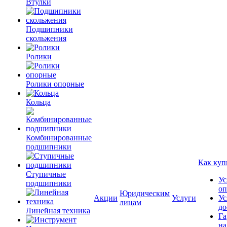
Втулки
Подшипники
скольжения
Ролики
Ролики опорные
Кольца
Комбинированные
подшипники
Как куп
Ступичные
Ус
подшипники
оп
Юридическим
Акции
Услуги
Ус
лицам
до
Линейная техника
Га
на