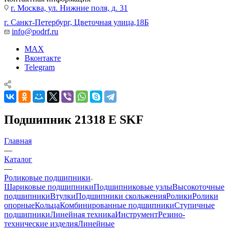
г. Москва, ул. Нижние поля, д. 31
г. Санкт-Петербург, Цветочная улица,18Б
info@podrf.ru
MAX
Вконтакте
Telegram
Подшипник 21318 E SKF
Главная
—
Каталог
—
Роликовые подшипники
Шариковые подшипники
Подшипниковые узлы
Высокоточные
подшипники
Втулки
Подшипники скольжения
Ролики
Ролики
опорные
Кольца
Комбинированные подшипники
Ступичные
подшипники
Линейная техника
Инструмент
Резино-
технические изделия
Линейные