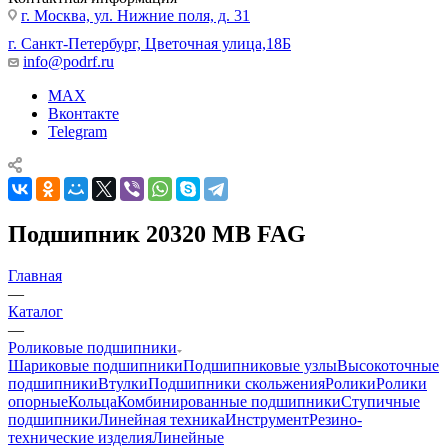
г. Москва, ул. Нижние поля, д. 31
г. Санкт-Петербург, Цветочная улица,18Б
info@podrf.ru
MAX
Вконтакте
Telegram
Подшипник 20320 MB FAG
Главная
—
Каталог
—
Роликовые подшипники
Шариковые подшипники
Подшипниковые узлы
Высокоточные
подшипники
Втулки
Подшипники скольжения
Ролики
Ролики
опорные
Кольца
Комбинированные подшипники
Ступичные
подшипники
Линейная техника
Инструмент
Резино-
технические изделия
Линейные