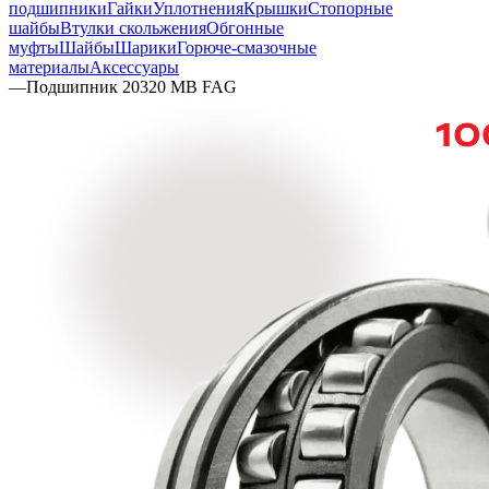
подшипники
Гайки
Уплотнения
Крышки
Стопорные
шайбы
Втулки скольжения
Обгонные
муфты
Шайбы
Шарики
Горюче-смазочные
материалы
Аксессуары
—
Подшипник 20320 MB FAG