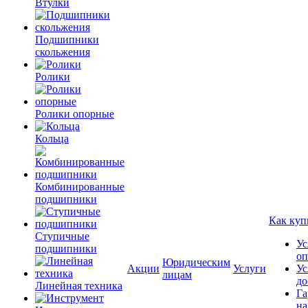
Втулки
Подшипники
скольжения
Ролики
Ролики опорные
Кольца
Комбинированные
подшипники
Как куп
Ступичные
Ус
подшипники
оп
Юридическим
Акции
Услуги
Ус
лицам
до
Линейная техника
Га
на