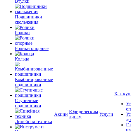
Втулки
Подшипники
скольжения
Ролики
Ролики опорные
Кольца
Комбинированные
подшипники
Как куп
Ступичные
Ус
подшипники
оп
Юридическим
Акции
Услуги
Ус
лицам
до
Линейная техника
Га
на