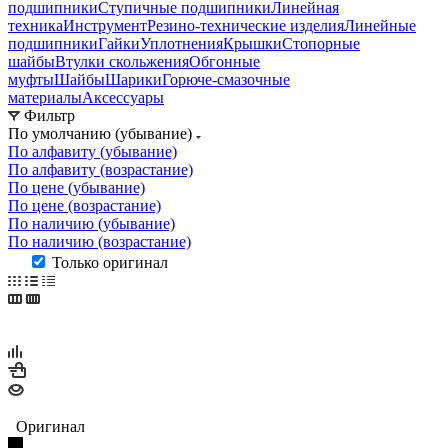
подшипники
Ступичные подшипники
Линейная
техника
Инструмент
Резино-технические изделия
Линейные
подшипники
Гайки
Уплотнения
Крышки
Стопорные
шайбы
Втулки скольжения
Обгонные
муфты
Шайбы
Шарики
Горюче-смазочные
материалы
Аксессуары
Фильтр
По умолчанию (убывание)
По алфавиту (убывание)
По алфавиту (возрастание)
По цене (убывание)
По цене (возрастание)
По наличию (убывание)
По наличию (возрастание)
Только оригинал
Оригинал