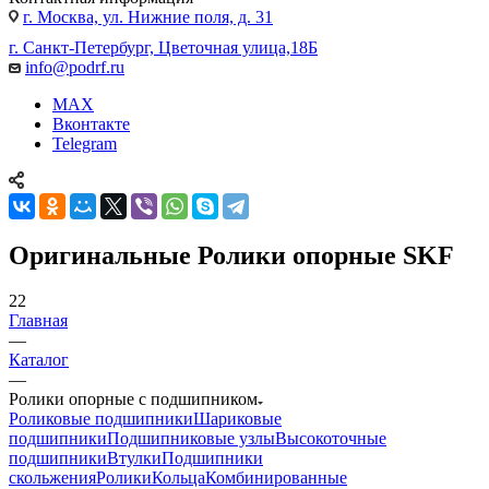
г. Москва, ул. Нижние поля, д. 31
г. Санкт-Петербург, Цветочная улица,18Б
info@podrf.ru
MAX
Вконтакте
Telegram
Оригинальные Ролики опорные SKF
22
Главная
—
Каталог
—
Ролики опорные с подшипником
Роликовые подшипники
Шариковые
подшипники
Подшипниковые узлы
Высокоточные
подшипники
Втулки
Подшипники
скольжения
Ролики
Кольца
Комбинированные