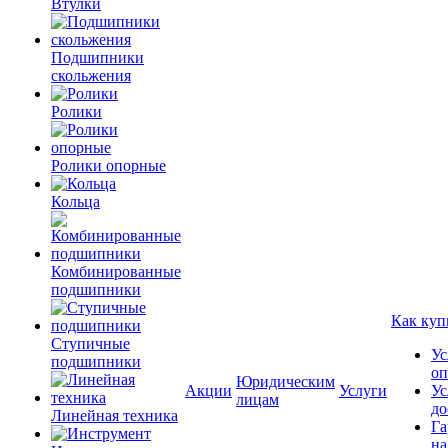
Втулки
Подшипники
скольжения
Ролики
Ролики опорные
Кольца
Комбинированные
подшипники
Как куп
Ступичные
Ус
подшипники
оп
Юридическим
Акции
Услуги
Ус
лицам
до
Линейная техника
Га
на