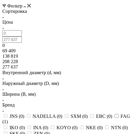
Фильтр
Сортировка
Цена
0
69 409
138 819
208 228
277 637
Внутренний диаметр (d, мм)
Наружный диаметр (D, мм)
Ширина (B, мм)
Бренд
JNS (
0
)
NADELLA (
0
)
SXM (
0
)
EBC (
0
)
FAG
(
1
)
IKO (
0
)
INA (
0
)
KOYO (
0
)
NKE (
0
)
NTN (
0
)
SKF (
0
)
ZEN (
0
)