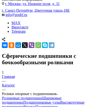
г. Москва, ул. Нижние поля, д. 31
г. Санкт-Петербург, Цветочная улица,18Б
info@podrf.ru
MAX
Вконтакте
Telegram
Сферические подшипники с
бочкообразными роликами
1
Главная
—
Каталог
—
Ролики опорные с подшипником
Роликовые подшипники
Шариковые
подшипники
Подшипниковые узлы
Высокоточные
подшипники
Втулки
Подшипники