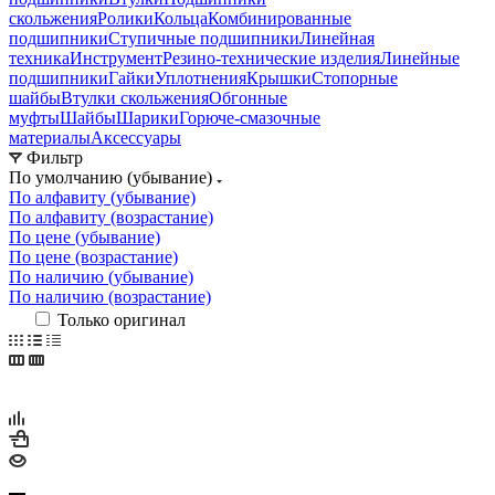
скольжения
Ролики
Кольца
Комбинированные
подшипники
Ступичные подшипники
Линейная
техника
Инструмент
Резино-технические изделия
Линейные
подшипники
Гайки
Уплотнения
Крышки
Стопорные
шайбы
Втулки скольжения
Обгонные
муфты
Шайбы
Шарики
Горюче-смазочные
материалы
Аксессуары
Фильтр
По умолчанию (убывание)
По алфавиту (убывание)
По алфавиту (возрастание)
По цене (убывание)
По цене (возрастание)
По наличию (убывание)
По наличию (возрастание)
Только оригинал