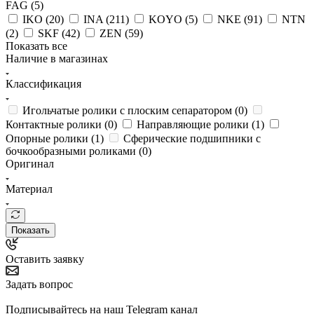
FAG (
5
)
IKO (
20
)
INA (
211
)
KOYO (
5
)
NKE (
91
)
NTN
(
2
)
SKF (
42
)
ZEN (
59
)
Показать все
Наличие в магазинах
Классификация
Игольчатые ролики с плоским сепаратором (
0
)
Контактные ролики (
0
)
Направляющие ролики (
1
)
Опорные ролики (
1
)
Сферические подшипники с
бочкообразными роликами (
0
)
Оригинал
Материал
Показать
Оставить заявку
Задать вопрос
Подписывайтесь на наш Telegram канал