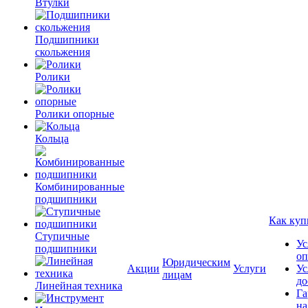
Втулки
Подшипники
скольжения
Ролики
Ролики опорные
Кольца
Комбинированные
подшипники
Как куп
Ступичные
Ус
подшипники
оп
Юридическим
Акции
Услуги
Ус
лицам
до
Линейная техника
Га
на