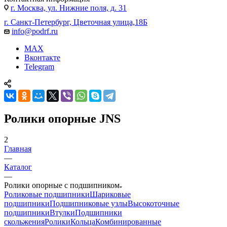
г. Москва, ул. Нижние поля, д. 31
г. Санкт-Петербург, Цветочная улица,18Б
info@podrf.ru
MAX
Вконтакте
Telegram
Ролики опорные JNS
2
Главная
—
Каталог
—
Ролики опорные с подшипником
Роликовые подшипники
Шариковые
подшипники
Подшипниковые узлы
Высокоточные
подшипники
Втулки
Подшипники
скольжения
Ролики
Кольца
Комбинированные