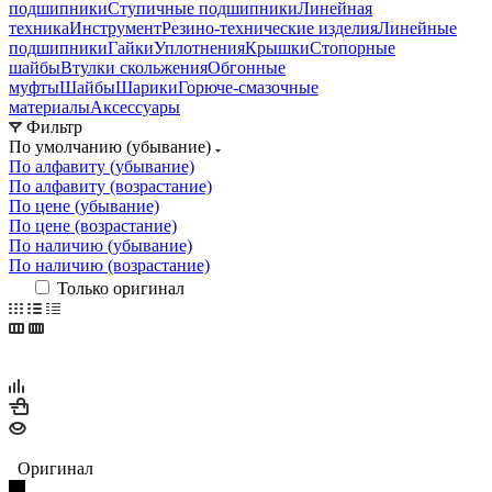
подшипники
Ступичные подшипники
Линейная
техника
Инструмент
Резино-технические изделия
Линейные
подшипники
Гайки
Уплотнения
Крышки
Стопорные
шайбы
Втулки скольжения
Обгонные
муфты
Шайбы
Шарики
Горюче-смазочные
материалы
Аксессуары
Фильтр
По умолчанию (убывание)
По алфавиту (убывание)
По алфавиту (возрастание)
По цене (убывание)
По цене (возрастание)
По наличию (убывание)
По наличию (возрастание)
Только оригинал
Оригинал