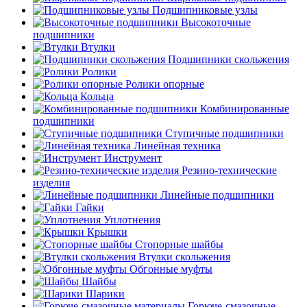
Подшипниковые узлы
Высокоточные
подшипники
Втулки
Подшипники скольжения
Ролики
Ролики опорные
Кольца
Комбинированные
подшипники
Ступичные подшипники
Линейная техника
Инструмент
Резино-технические
изделия
Линейные подшипники
Гайки
Уплотнения
Крышки
Стопорные шайбы
Втулки скольжения
Обгонные муфты
Шайбы
Шарики
Горюче-смазочные