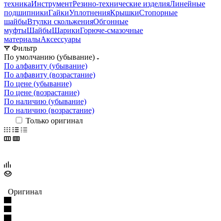
техника
Инструмент
Резино-технические изделия
Линейные
подшипники
Гайки
Уплотнения
Крышки
Стопорные
шайбы
Втулки скольжения
Обгонные
муфты
Шайбы
Шарики
Горюче-смазочные
материалы
Аксессуары
Фильтр
По умолчанию (убывание)
По алфавиту (убывание)
По алфавиту (возрастание)
По цене (убывание)
По цене (возрастание)
По наличию (убывание)
По наличию (возрастание)
Только оригинал
Оригинал