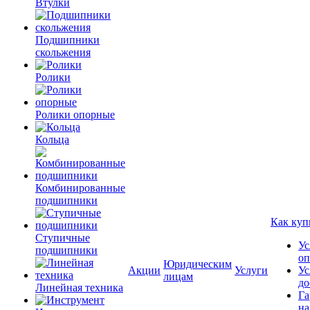
Втулки
Подшипники
скольжения
Ролики
Ролики опорные
Кольца
Комбинированные
подшипники
Как куп
Ступичные
Ус
подшипники
оп
Юридическим
Акции
Услуги
Ус
лицам
до
Линейная техника
Га
на