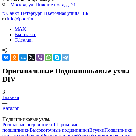
г. Москва, ул. Нижние поля, д. 31
г. Санкт-Петербург, Цветочная улица,18Б
info@podrf.ru
MAX
Вконтакте
Telegram
Оригинальные Подшипниковые узлы
DIV
3
Главная
—
Каталог
—
Подшипниковые узлы
Роликовые подшипники
Шариковые
подшипники
Высокоточные подшипники
Втулки
Подшипники
скольжения
Ролики
Ролики опорные
Кольца
Комбинированные