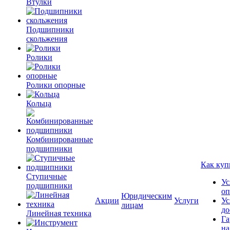
Втулки
Подшипники
скольжения
Ролики
Ролики опорные
Кольца
Комбинированные
подшипники
Как куп
Ступичные
Ус
подшипники
оп
Юридическим
Акции
Услуги
Ус
лицам
до
Линейная техника
Га
на