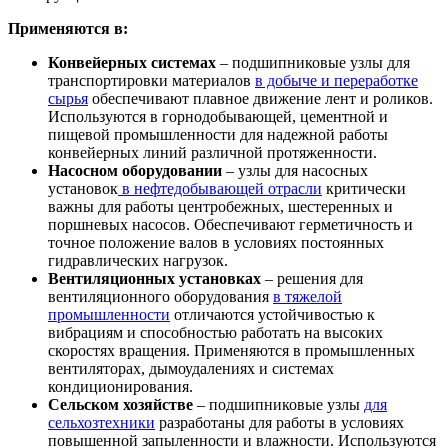
Применяются в:
Конвейерных системах
– подшипниковые узлы для
транспортировки материалов
в добыче и переработке
сырья
обеспечивают плавное движение лент и роликов.
Используются в горнодобывающей, цементной и
пищевой промышленности для надежной работы
конвейерных линий различной протяженности.
Насосном оборудовании
– узлы для насосных
установок
в нефтедобывающей отрасли
критически
важны для работы центробежных, шестеренных и
поршневых насосов. Обеспечивают герметичность и
точное положение валов в условиях постоянных
гидравлических нагрузок.
Вентиляционных установках
– решения для
вентиляционного оборудования
в тяжелой
промышленности
отличаются устойчивостью к
вибрациям и способностью работать на высоких
скоростях вращения. Применяются в промышленных
вентиляторах, дымоудалениях и системах
кондиционирования.
Сельском хозяйстве
– подшипниковые узлы
для
сельхозтехники
разработаны для работы в условиях
повышенной запыленности и влажности. Используются