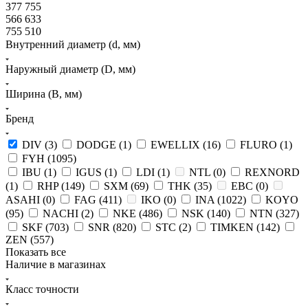
377 755
566 633
755 510
Внутренний диаметр (d, мм)
Наружный диаметр (D, мм)
Ширина (B, мм)
Бренд
DIV (
3
)
DODGE (
1
)
EWELLIX (
16
)
FLURO (
1
)
FYH (
1095
)
IBU (
1
)
IGUS (
1
)
LDI (
1
)
NTL (
0
)
REXNORD
(
1
)
RHP (
149
)
SXM (
69
)
THK (
35
)
EBC (
0
)
ASAHI (
0
)
FAG (
411
)
IKO (
0
)
INA (
1022
)
KOYO
(
95
)
NACHI (
2
)
NKE (
486
)
NSK (
140
)
NTN (
327
)
SKF (
703
)
SNR (
820
)
STC (
2
)
TIMKEN (
142
)
ZEN (
557
)
Показать все
Наличие в магазинах
Класс точности