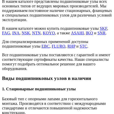
В нашем каталоге представлены подшипниковые узлы всех
основных типов от ведущих мировых производителей. Мы
поддерживаем постоянное наличие стационарных, фланцевых
и специальных подшипниковых узлов для различных условий
эксплуатации.
В нашем каталоге можно купить подшипниковые узлы
SKF
,
FAG
,
INA
,
NSK
,
NTN
,
KOYO
, а также
ASAHI
,
IKO
и
SNR
.
Для специализированных применений доступны
подшипниковые узлы
EBC
,
FLURO
,
RHP
и
STC
.
Все подшипниковые узлы поставляются с гарантией и имеют
соответствующие сертификаты качества. Наши специалисты
помогут подобрать оптимальное решение для вашего
оборудования.
Виды подшипниковых узлов в наличии
1. Стационарные подшипниковые узлы
Базовый тип с опорными лапами для горизонтального
монтажа. Производятся в соответствии с международными
стандартами и отличаются повышенной надежностью
конструкции.