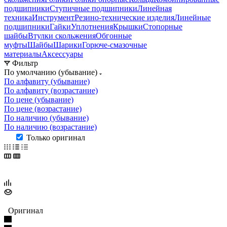
подшипники
Ступичные подшипники
Линейная
техника
Инструмент
Резино-технические изделия
Линейные
подшипники
Гайки
Уплотнения
Крышки
Стопорные
шайбы
Втулки скольжения
Обгонные
муфты
Шайбы
Шарики
Горюче-смазочные
материалы
Аксессуары
Фильтр
По умолчанию (убывание)
По алфавиту (убывание)
По алфавиту (возрастание)
По цене (убывание)
По цене (возрастание)
По наличию (убывание)
По наличию (возрастание)
Только оригинал
Оригинал