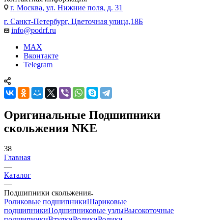
г. Москва, ул. Нижние поля, д. 31
г. Санкт-Петербург, Цветочная улица,18Б
info@podrf.ru
MAX
Вконтакте
Telegram
Оригинальные Подшипники
скольжения NKE
38
Главная
—
Каталог
—
Подшипники скольжения
Роликовые подшипники
Шариковые
подшипники
Подшипниковые узлы
Высокоточные
подшипники
Втулки
Ролики
Ролики