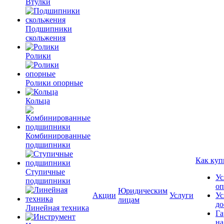
Втулки
Подшипники
скольжения
Ролики
Ролики опорные
Кольца
Комбинированные
подшипники
Как куп
Ступичные
Ус
подшипники
оп
Юридическим
Акции
Услуги
Ус
лицам
до
Линейная техника
Га
на