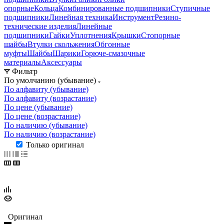
опорные
Кольца
Комбинированные подшипники
Ступичные
подшипники
Линейная техника
Инструмент
Резино-
технические изделия
Линейные
подшипники
Гайки
Уплотнения
Крышки
Стопорные
шайбы
Втулки скольжения
Обгонные
муфты
Шайбы
Шарики
Горюче-смазочные
материалы
Аксессуары
Фильтр
По умолчанию (убывание)
По алфавиту (убывание)
По алфавиту (возрастание)
По цене (убывание)
По цене (возрастание)
По наличию (убывание)
По наличию (возрастание)
Только оригинал
Оригинал