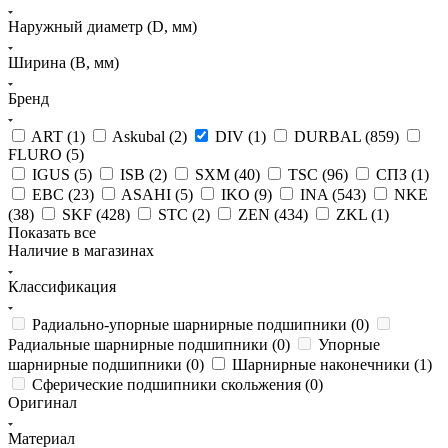
Наружный диаметр (D, мм)
Ширина (B, мм)
Бренд
ART (
1
)
Askubal (
2
)
DIV (
1
)
DURBAL (
859
)
FLURO (
5
)
IGUS (
5
)
ISB (
2
)
SXM (
40
)
TSC (
96
)
СПЗ (
1
)
EBC (
23
)
ASAHI (
5
)
IKO (
9
)
INA (
543
)
NKE
(
38
)
SKF (
428
)
STC (
2
)
ZEN (
434
)
ZKL (
1
)
Показать все
Наличие в магазинах
Классификация
Радиально-упорные шарнирные подшипники (
0
)
Радиальные шарнирные подшипники (
0
)
Упорные
шарнирные подшипники (
0
)
Шарнирные наконечники (
1
)
Сферические подшипники скольжения (
0
)
Оригинал
Материал