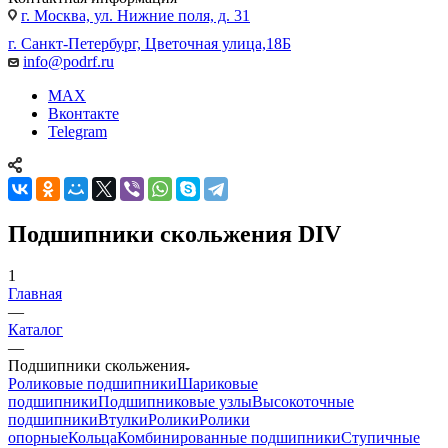
г. Москва, ул. Нижние поля, д. 31
г. Санкт-Петербург, Цветочная улица,18Б
info@podrf.ru
MAX
Вконтакте
Telegram
Подшипники скольжения DIV
1
Главная
—
Каталог
—
Подшипники скольжения
Роликовые подшипники
Шариковые
подшипники
Подшипниковые узлы
Высокоточные
подшипники
Втулки
Ролики
Ролики
опорные
Кольца
Комбинированные подшипники
Ступичные