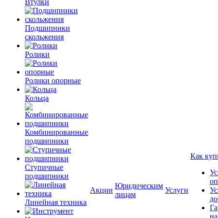
Втулки
Подшипники
скольжения
Ролики
Ролики опорные
Кольца
Комбинированные
подшипники
Как куп
Ступичные
Ус
подшипники
оп
Юридическим
Акции
Услуги
Ус
лицам
до
Линейная техника
Га
на