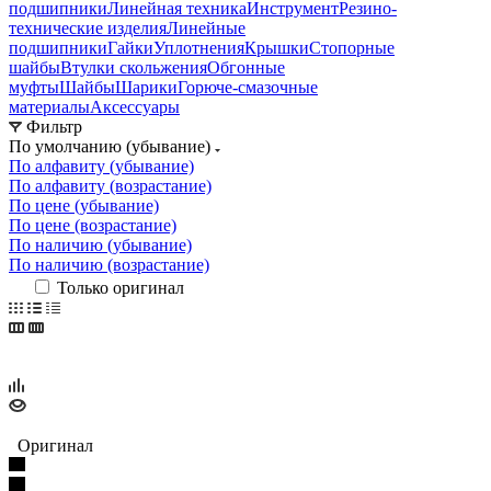
подшипники
Линейная техника
Инструмент
Резино-
технические изделия
Линейные
подшипники
Гайки
Уплотнения
Крышки
Стопорные
шайбы
Втулки скольжения
Обгонные
муфты
Шайбы
Шарики
Горюче-смазочные
материалы
Аксессуары
Фильтр
По умолчанию (убывание)
По алфавиту (убывание)
По алфавиту (возрастание)
По цене (убывание)
По цене (возрастание)
По наличию (убывание)
По наличию (возрастание)
Только оригинал
Оригинал