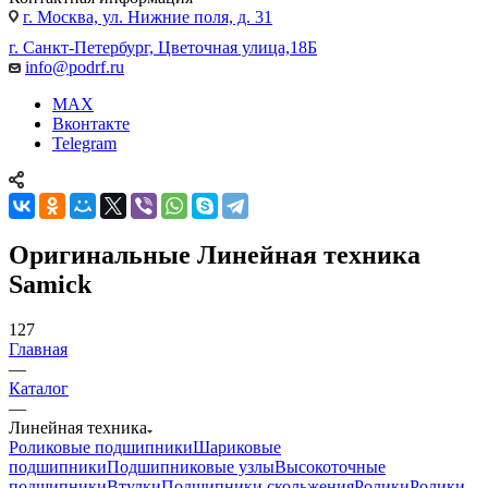
г. Москва, ул. Нижние поля, д. 31
г. Санкт-Петербург, Цветочная улица,18Б
info@podrf.ru
MAX
Вконтакте
Telegram
Оригинальные Линейная техника
Samick
127
Главная
—
Каталог
—
Линейная техника
Роликовые подшипники
Шариковые
подшипники
Подшипниковые узлы
Высокоточные
подшипники
Втулки
Подшипники скольжения
Ролики
Ролики