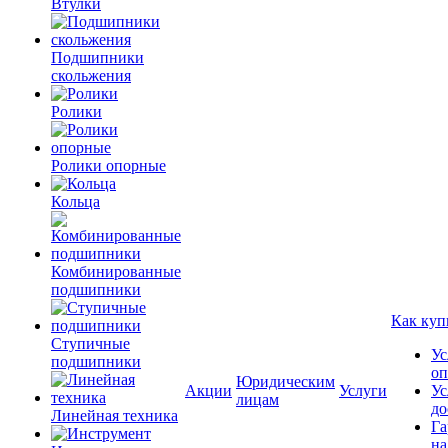
Втулки
Подшипники
скольжения
Ролики
Ролики опорные
Кольца
Комбинированные
подшипники
Как куп
Ступичные
Ус
подшипники
оп
Юридическим
Акции
Услуги
Ус
лицам
до
Линейная техника
Га
на