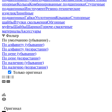
опорные
Кольца
Комбинированные подшипники
Ступичные
подшипники
Инструмент
Резино-технические
изделия
Линейные
подшипники
Гайки
Уплотнения
Крышки
Стопорные
шайбы
Втулки скольжения
Обгонные
муфты
Шайбы
Шарики
Горюче-смазочные
материалы
Аксессуары
Фильтр
По умолчанию (убывание)
По алфавиту (убывание)
По алфавиту (возрастание)
По цене (убывание)
По цене (возрастание)
По наличию (убывание)
По наличию (возрастание)
Только оригинал
Оригинал