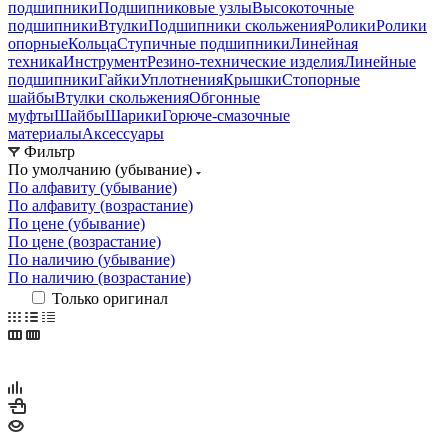
подшипники
Подшипниковые узлы
Высокоточные
подшипники
Втулки
Подшипники скольжения
Ролики
Ролики
опорные
Кольца
Ступичные подшипники
Линейная
техника
Инструмент
Резино-технические изделия
Линейные
подшипники
Гайки
Уплотнения
Крышки
Стопорные
шайбы
Втулки скольжения
Обгонные
муфты
Шайбы
Шарики
Горюче-смазочные
материалы
Аксессуары
Фильтр
По умолчанию (убывание)
По алфавиту (убывание)
По алфавиту (возрастание)
По цене (убывание)
По цене (возрастание)
По наличию (убывание)
По наличию (возрастание)
Только оригинал