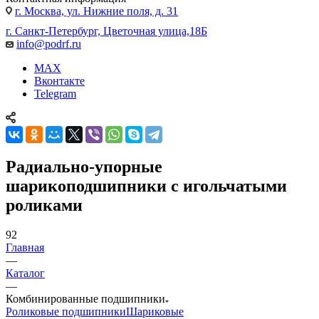
г. Москва, ул. Нижние поля, д. 31
г. Санкт-Петербург, Цветочная улица,18Б
info@podrf.ru
MAX
Вконтакте
Telegram
Радиально-упорные
шарикоподшипники с игольчатыми
роликами
92
Главная
—
Каталог
—
Комбинированные подшипники
Роликовые подшипники
Шариковые