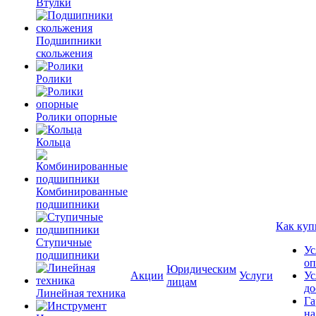
Втулки
Подшипники
скольжения
Ролики
Ролики опорные
Кольца
Комбинированные
подшипники
Как куп
Ступичные
Ус
подшипники
оп
Юридическим
Акции
Услуги
Ус
лицам
до
Линейная техника
Га
на