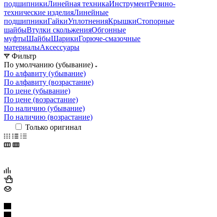
подшипники
Линейная техника
Инструмент
Резино-
технические изделия
Линейные
подшипники
Гайки
Уплотнения
Крышки
Стопорные
шайбы
Втулки скольжения
Обгонные
муфты
Шайбы
Шарики
Горюче-смазочные
материалы
Аксессуары
Фильтр
По умолчанию (убывание)
По алфавиту (убывание)
По алфавиту (возрастание)
По цене (убывание)
По цене (возрастание)
По наличию (убывание)
По наличию (возрастание)
Только оригинал