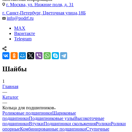
г. Москва, ул. Нижние поля, д. 31
г. Санкт-Петербург, Цветочная улица,18Б
info@podrf.ru
MAX
Вконтакте
Telegram
Шайбы
1
Главная
—
Каталог
—
Кольца для подшипников
Роликовые подшипники
Шариковые
подшипники
Подшипниковые узлы
Высокоточные
подшипники
Втулки
Подшипники скольжения
Ролики
Ролики
опорные
Комбинированные подшипники
Ступичные