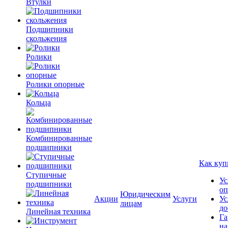
Втулки
Подшипники
скольжения
Ролики
Ролики опорные
Кольца
Комбинированные
подшипники
Как куп
Ступичные
Ус
подшипники
оп
Юридическим
Акции
Услуги
Ус
лицам
до
Линейная техника
Га
на