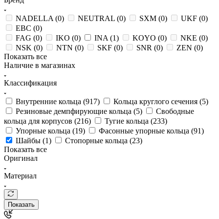
NADELLA (
0
)
NEUTRAL (
0
)
SXM (
0
)
UKF (
0
)
EBC (
0
)
FAG (
0
)
IKO (
0
)
INA (
1
)
KOYO (
0
)
NKE (
0
)
NSK (
0
)
NTN (
0
)
SKF (
0
)
SNR (
0
)
ZEN (
0
)
Показать все
Наличие в магазинах
Классификация
Внутренние кольца (
917
)
Кольца круглого сечения (
5
)
Резиновые демпфирующие кольца (
5
)
Свободные
кольца для корпусов (
216
)
Тугие кольца (
233
)
Упорные кольца (
19
)
Фасонные упорные кольца (
91
)
Шайбы (
1
)
Стопорные кольца (
23
)
Показать все
Оригинал
Материал
Показать