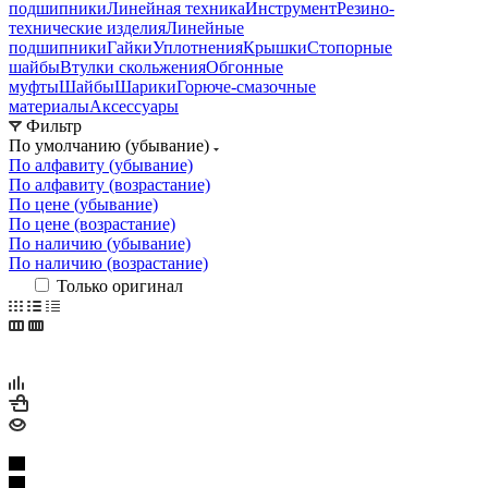
подшипники
Линейная техника
Инструмент
Резино-
технические изделия
Линейные
подшипники
Гайки
Уплотнения
Крышки
Стопорные
шайбы
Втулки скольжения
Обгонные
муфты
Шайбы
Шарики
Горюче-смазочные
материалы
Аксессуары
Фильтр
По умолчанию (убывание)
По алфавиту (убывание)
По алфавиту (возрастание)
По цене (убывание)
По цене (возрастание)
По наличию (убывание)
По наличию (возрастание)
Только оригинал