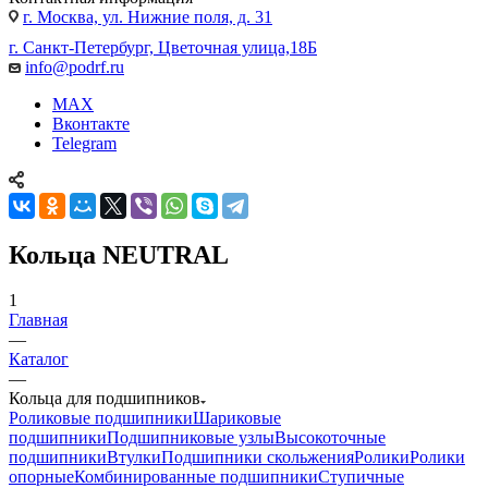
г. Москва, ул. Нижние поля, д. 31
г. Санкт-Петербург, Цветочная улица,18Б
info@podrf.ru
MAX
Вконтакте
Telegram
Кольца NEUTRAL
1
Главная
—
Каталог
—
Кольца для подшипников
Роликовые подшипники
Шариковые
подшипники
Подшипниковые узлы
Высокоточные
подшипники
Втулки
Подшипники скольжения
Ролики
Ролики
опорные
Комбинированные подшипники
Ступичные