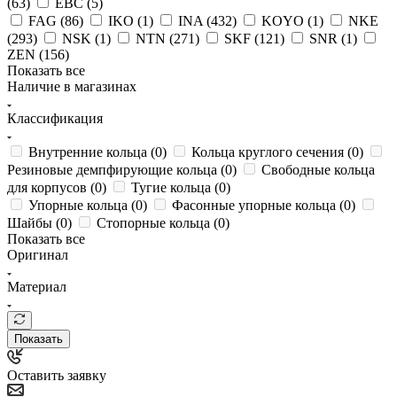
(
63
)
EBC (
5
)
FAG (
86
)
IKO (
1
)
INA (
432
)
KOYO (
1
)
NKE
(
293
)
NSK (
1
)
NTN (
271
)
SKF (
121
)
SNR (
1
)
ZEN (
156
)
Показать все
Наличие в магазинах
Классификация
Внутренние кольца (
0
)
Кольца круглого сечения (
0
)
Резиновые демпфирующие кольца (
0
)
Свободные кольца
для корпусов (
0
)
Тугие кольца (
0
)
Упорные кольца (
0
)
Фасонные упорные кольца (
0
)
Шайбы (
0
)
Стопорные кольца (
0
)
Показать все
Оригинал
Материал
Показать
Оставить заявку