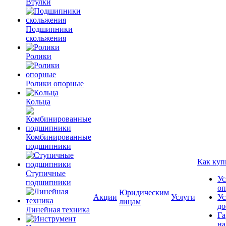
Втулки
Подшипники
скольжения
Ролики
Ролики опорные
Кольца
Комбинированные
подшипники
Как куп
Ступичные
Ус
подшипники
оп
Юридическим
Акции
Услуги
Ус
лицам
до
Линейная техника
Га
на