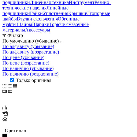
подшипники
Линейная техника
Инструмент
Резино-
технические изделия
Линейные
подшипники
Гайки
Уплотнения
Крышки
Стопорные
шайбы
Втулки скольжения
Обгонные
муфты
Шайбы
Шарики
Горюче-смазочные
материалы
Аксессуары
Фильтр
По умолчанию (убывание)
По алфавиту (убывание)
По алфавиту (возрастание)
По цене (убывание)
По цене (возрастание)
По наличию (убывание)
По наличию (возрастание)
Только оригинал
Оригинал