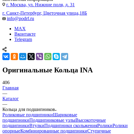
г. Москва, ул. Нижние поля, д. 31
г. Санкт-Петербург, Цветочная улица,18Б
info@podrf.ru
MAX
Вконтакте
Telegram
Оригинальные Кольца INA
406
Главная
—
Каталог
—
Кольца для подшипников
Роликовые подшипники
Шариковые
подшипники
Подшипниковые узлы
Высокоточные
подшипники
Втулки
Подшипники скольжения
Ролики
Ролики
опорные
Комбинированные подшипники
Ступичные