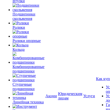
Втулки
Подшипники
скольжения
Ролики
Ролики опорные
Кольца
Комбинированные
подшипники
Как куп
Ступичные
Ус
подшипники
оп
Юридическим
Акции
Услуги
Ус
лицам
до
Линейная техника
Га
на