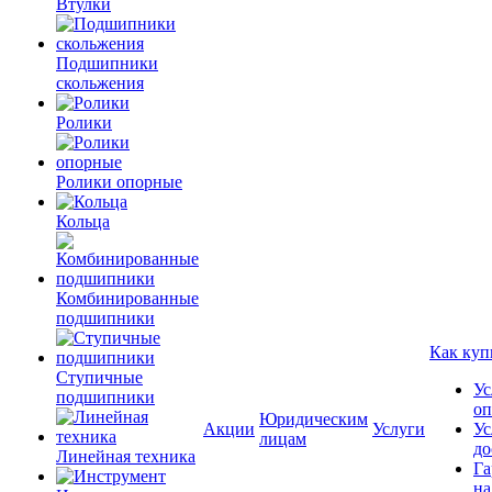
Втулки
Подшипники
скольжения
Ролики
Ролики опорные
Кольца
Комбинированные
подшипники
Как куп
Ступичные
Ус
подшипники
оп
Юридическим
Акции
Услуги
Ус
лицам
до
Линейная техника
Га
на