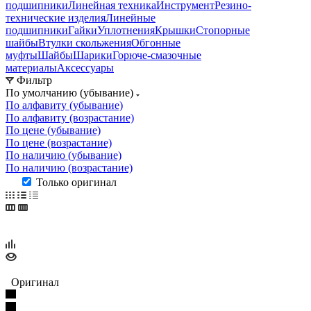
подшипники
Линейная техника
Инструмент
Резино-
технические изделия
Линейные
подшипники
Гайки
Уплотнения
Крышки
Стопорные
шайбы
Втулки скольжения
Обгонные
муфты
Шайбы
Шарики
Горюче-смазочные
материалы
Аксессуары
Фильтр
По умолчанию (убывание)
По алфавиту (убывание)
По алфавиту (возрастание)
По цене (убывание)
По цене (возрастание)
По наличию (убывание)
По наличию (возрастание)
Только оригинал
Оригинал