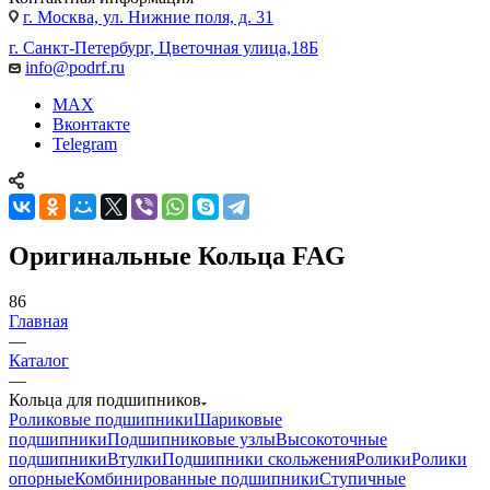
г. Москва, ул. Нижние поля, д. 31
г. Санкт-Петербург, Цветочная улица,18Б
info@podrf.ru
MAX
Вконтакте
Telegram
Оригинальные Кольца FAG
86
Главная
—
Каталог
—
Кольца для подшипников
Роликовые подшипники
Шариковые
подшипники
Подшипниковые узлы
Высокоточные
подшипники
Втулки
Подшипники скольжения
Ролики
Ролики
опорные
Комбинированные подшипники
Ступичные