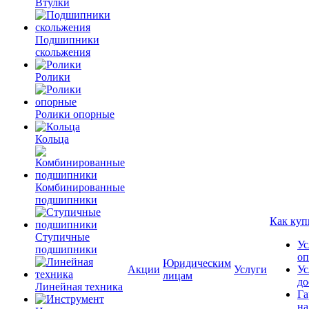
Втулки
Подшипники
скольжения
Ролики
Ролики опорные
Кольца
Комбинированные
подшипники
Как куп
Ступичные
Ус
подшипники
оп
Юридическим
Акции
Услуги
Ус
лицам
до
Линейная техника
Га
на