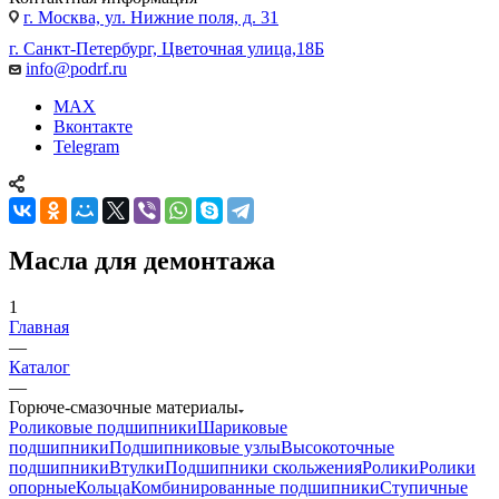
г. Москва, ул. Нижние поля, д. 31
г. Санкт-Петербург, Цветочная улица,18Б
info@podrf.ru
MAX
Вконтакте
Telegram
Масла для демонтажа
1
Главная
—
Каталог
—
Горюче-смазочные материалы
Роликовые подшипники
Шариковые
подшипники
Подшипниковые узлы
Высокоточные
подшипники
Втулки
Подшипники скольжения
Ролики
Ролики
опорные
Кольца
Комбинированные подшипники
Ступичные