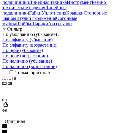
подшипники
Линейная техника
Инструмент
Резино-
технические изделия
Линейные
подшипники
Гайки
Уплотнения
Крышки
Стопорные
шайбы
Втулки скольжения
Обгонные
муфты
Шайбы
Шарики
Аксессуары
Фильтр
По умолчанию (убывание)
По алфавиту (убывание)
По алфавиту (возрастание)
По цене (убывание)
По цене (возрастание)
По наличию (убывание)
По наличию (возрастание)
Только оригинал
Оригинал